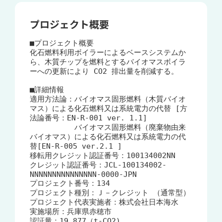
プロジェクト概要
■プロジェクト概要

化石燃料利用ボイラーによるベースシステムか
ら、木質チップを燃料とするバイオマスボイラ
ーへの更新により CO2 排出量を削減する。

■詳細情報

適用方法論：バイオマス固形燃料（木質バイオ
マス）による化石燃料又は系統電力の代替 [方
法論番号：EN-R-001 ver. 1.1]

　　　　　　バイオマス固形燃料（廃棄物由来
バイオマス）による化石燃料又は系統電力の代
替[EN-R-005 ver.2.1 ]

移転用クレジット認証番号：100134002NN

クレジット認証番号：JCL-100134002-
NNNNNNNNNNNNNNN-0000-JPN 

プロジェクト番号：134

プロジェクト種別：Ｊ－クレジット （通常型）

プロジェクト代表実施者：株式会社日本海水

実施場所：兵庫県赤穂市

認証量：19,877（t-CO2)
