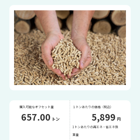
購入可能なオフセット量
１トンあたりの価格（税込）
657.00
5,899
トン
円
1トンあたりの再エネ・省エネ換
算量