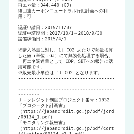
再エネ量：344,440（GJ）

経団連カーボンニュートラル行動計画への利
用：可

認証申請日：2019/11/07

認証申請期間：2017/10/1～2018/9/30

設備稼働日：2015/4/1

※購入熱量に対し、1t-CO2 あたりで熱量換算
した値（単位：GJ）にて無効化処理する場合、

　再エネ調達量として CDP、SBTへの報告に活
用可能です。

※販売最小単位は 1t-CO2 となります。

------------------------------------
------------------------------------
------------------------------------
--------

Ｊ－クレジット制度プロジェクト番号：1032

「プロジェクト計画書」
（https://japancredit.go.jp/pdf/jcrd
/00134_1.pdf）

「モニタリング報告書」
（https://japancredit.go.jp/pdf/cert
ification/00134_r2_1.pdf）
