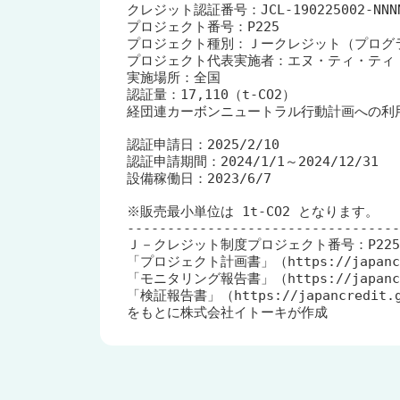
クレジット認証番号：JCL-190225002-NNNNNN
プロジェクト番号：P225

プロジェクト種別：Ｊークレジット（プログラ
プロジェクト代表実施者：エヌ・ティ・ティ
実施場所：全国

認証量：17,110（t-CO2）

経団連カーボンニュートラル行動計画への利用
認証申請日：2025/2/10

認証申請期間：2024/1/1～2024/12/31

設備稼働日：2023/6/7

※販売最小単位は 1t-CO2 となります。

----------------------------------
Ｊ－クレジット制度プロジェクト番号：P225

「プロジェクト計画書」（https://japancredi
「モニタリング報告書」（https://japancredi
「検証報告書」（https://japancredit.go.
をもとに株式会社イトーキが作成