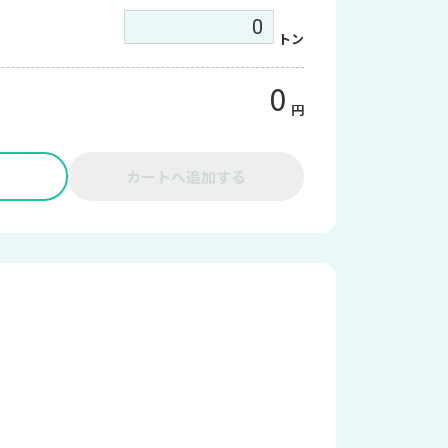
トン
0
円
カートへ追加する