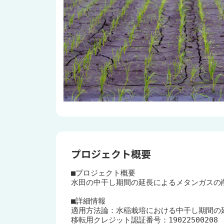
プロジェクト概要
■プロジェクト概要

水田の中干し期間の延長によるメタンガスの削
■詳細情報

適用方法論：水稲栽培における中干し期間の延長 [
移転用クレジット認証番号：19022500208
