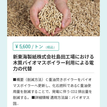
/ トン
¥
5,600
（税込）
新東海製紙株式会社島田工場における
木質バイオマスボイラー利用による電
力の代替
■概要（削減方法） C 重油焚きボイラーをバイオ
マスボイラーへ更新し、化石燃料であるC 重油使
用量を削減することで、発電に伴う CO2 排出量を
削減する。 ■詳細情報 適用方法論：バイオマス
固...