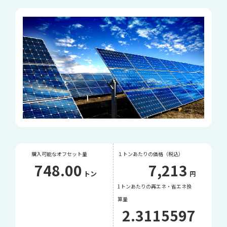
購入可能なオフセット量
１トンあたりの価格（税込）
748.00
7,213
トン
円
1トンあたりの再エネ・省エネ換
算量
2.3115597