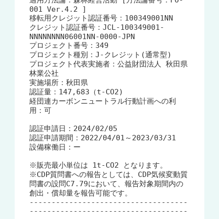
適用方法論：森林経営活動 [方法論番号：FO-
001 Ver.4.2 ]

移転用クレジット認証番号：100349001NN

クレジット認証番号：JCL-100349001-
NNNNNNNN06001NN-0000-JPN

プロジェクト番号：349

プロジェクト種別：J-クレジット(通常型)

プロジェクト代表実施者：公益財団法人 秋田県
林業公社

実施場所：秋田県

認証量：147,683（t-CO2)

経団連カーボンニュートラル行動計画への利
用：可

認証申請日：2024/02/05

認証申請期間：2022/04/01～2023/03/31

設備稼働日：ー

※販売最小単位は 1t-CO2 となります。

※CDP質問書への報告としては、CDP気候変動質
問書の設問C7.79において、報告対象期間内の
創出・償却量を報告可能です。

------------------------------------
------------------------------------