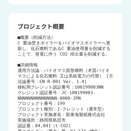
プロジェクト概要
■概要（削減方法）

C 重油焚きボイラーをバイオマスボイラーへ更
新し、化石燃料であるC 重油使用量を削減する
ことで、発電に伴う CO2 排出量を削減する。

■詳細情報

適用方法論：バイオマス固形燃料（木質バイオ
マスによる化石燃料 又は系統電力の代替） [方
法論番号：EN-R-001 Ver. 1.4]

移転用クレジット認証番号：100199003NN

クレジット認証番号：JC-100199003-
NNNNNNNNNNNNNNN-0000-JPN

プロジェクト番号：199

プロジェクト種別：J-クレジット（通常型）

プロジェクト実施者名：新東海製紙株式会社

実施場所：静岡県島田市	

認証量：84,041（t-CO2)
